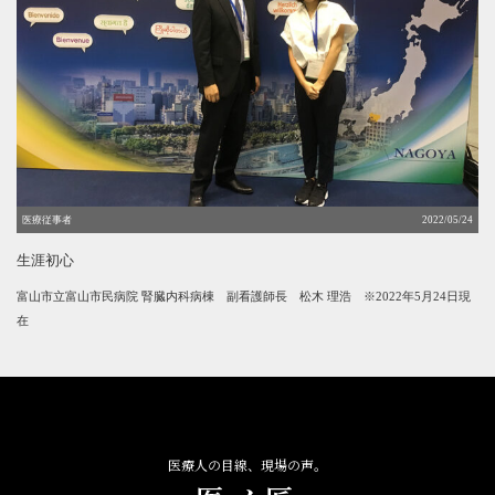
医療従事者
2022/05/24
生涯初心
富山市立富山市民病院 腎臓内科病棟 副看護師長
松木 理浩 ※2022年5月24日現
在
医療人の目線、現場の声。