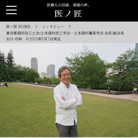
医療人の目線、現場の声。
医ノ匠
医ノ匠 HOME
インタビュー
東京都歯科技工士会/士本歯科技工学会・士本歯科審美学会 会⻑/副会長
⽯川 功和 ※2021年5月7日現在